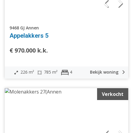
9468 GJ Annen
Appelakkers 5
€ 970.000 k.k.
226 m²
785 m²
Bekijk woning
4
Verkocht