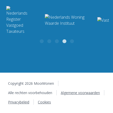
Industrieweg 4 F
Bekijk ons complete
9482 TT Tynaarlo
werkgebied
Copyright 2026 MooiWonen
Alle rechten voorbehouden
Algemene voorwaarden
Privacybeleid
Cookies