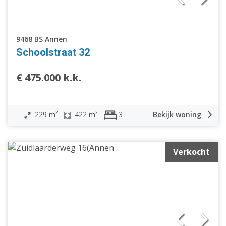
9468 BS Annen
Schoolstraat 32
€ 475.000 k.k.
229 m²
422 m²
Bekijk woning
3
Verkocht