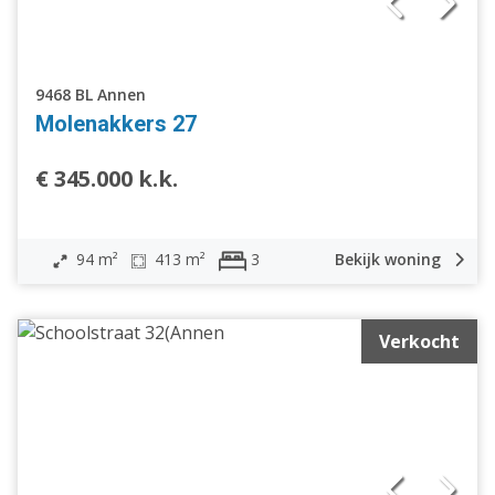
9468 BL Annen
Molenakkers 27
€ 345.000 k.k.
94 m²
413 m²
Bekijk woning
3
Verkocht