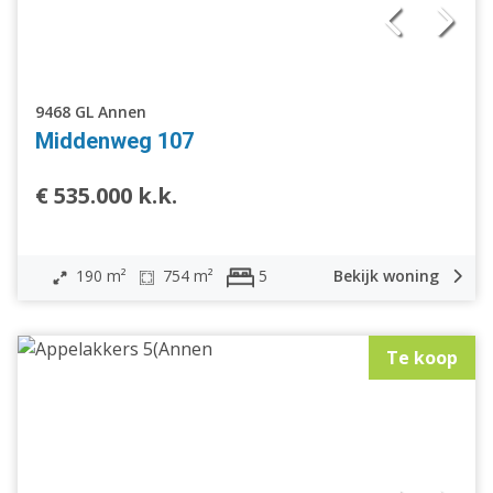
9468 GL Annen
Middenweg 107
€ 535.000 k.k.
190 m²
754 m²
Bekijk woning
5
Te koop