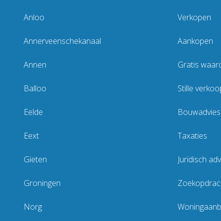
Anloo
Verkopen
Annerveenschekanaal
Aankopen
Annen
Gratis waar
Balloo
Stille verkoo
Eelde
Bouwadvies
Eext
Taxaties
Gieten
Juridisch adv
Groningen
Zoekopdrach
Norg
Woningaan