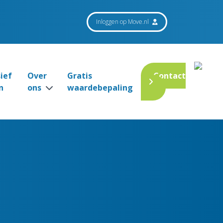
Inloggen op Move.nl
sief
Over
Gratis
Contact
n
ons
waardebepaling