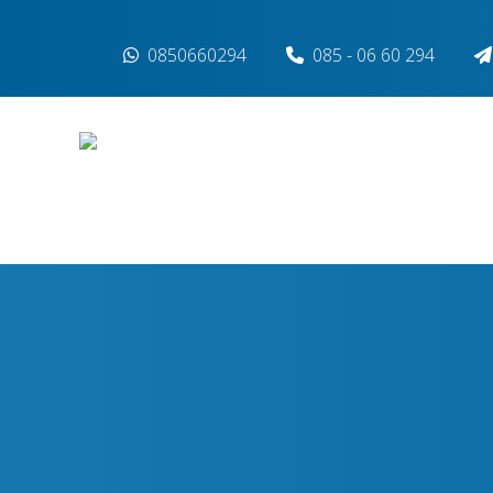
Spring naar inhoud
0850660294
085 - 06 60 294