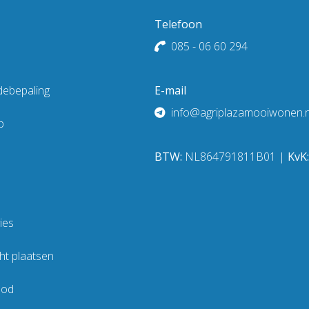
Telefoon
085 - 06 60 294
debepaling
E-mail
info@agriplazamooiwonen.n
p
BTW:
NL864791811B01 |
KvK
ies
t plaatsen
bod