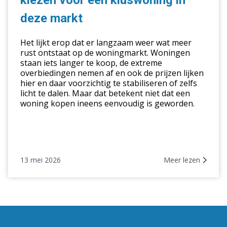
kiezen voor een kluswoning in
voor
een
deze markt
kluswoning
in
Het lijkt erop dat er langzaam weer wat meer
deze
rust ontstaat op de woningmarkt. Woningen
staan iets langer te koop, de extreme
markt
overbiedingen nemen af en ook de prijzen lijken
hier en daar voorzichtig te stabiliseren of zelfs
licht te dalen. Maar dat betekent niet dat een
woning kopen ineens eenvoudig is geworden.
13 mei 2026
Meer lezen