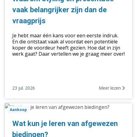
vaak
vaak belangrijker zijn dan de
belangrijker
zijn
vraagprijs
dan
de
Je hebt maar één kans voor een eerste indruk.
vraagprijs
En die ontstaat vaak al voordat een potentiële
koper de voordeur heeft gezien. Hoe dat in zijn
werk gaat? Daar vertellen we je graag meer over!
23 jul. 2026
Meer lezen
Wat
Aankoop
kun
je
Wat kun je leren van afgewezen
leren
biedingen?
van