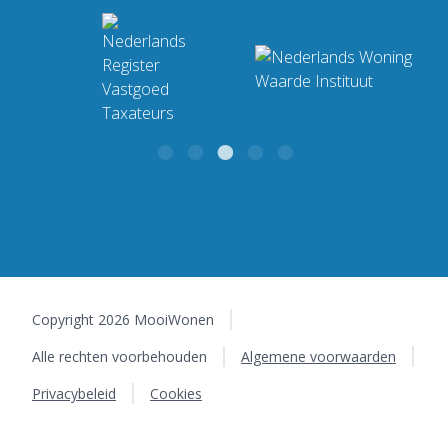
Industrieweg 4 F
Bekijk ons complete
9482 TT Tynaarlo
werkgebied
Copyright 2026 MooiWonen
Alle rechten voorbehouden
Algemene voorwaarden
Privacybeleid
Cookies