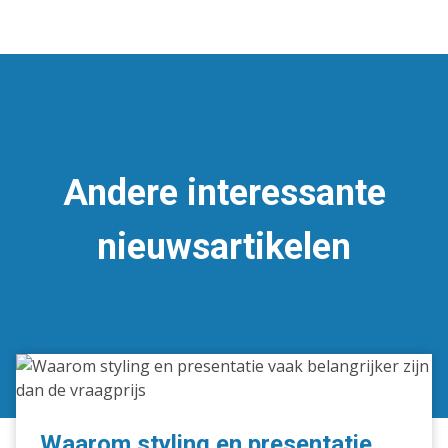
Andere interessante
nieuwsartikelen
Waarom
styling
en
presentatie
Waarom styling en presentatie