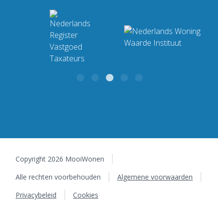
Industrieweg 4 F
Bekijk ons complete
9482 TT Tynaarlo
werkgebied
Copyright 2026 MooiWonen
Alle rechten voorbehouden
Algemene voorwaarden
Privacybeleid
Cookies