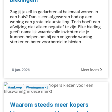
van
afgewezen
Zag jij jezelf in gedachten al helemaal wonen in
biedingen?
een huis? Dan is een afgewezen bod op een
woning een grote teleurstelling. Toch hoeft een
afwijzing niet alleen negatief te zijn. Elke bieding
geeft namelijk waardevolle inzichten die je
kunnen helpen om bij een volgende woning
sterker en beter voorbereid te bieden.
18 jun. 2026
Meer lezen
Waarom
Aankoop
Woningmarkt
steeds
meer
kopers
Waarom steeds meer kopers
kiezen