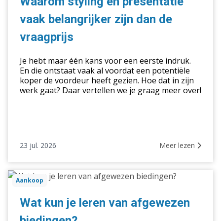
Waarom styling en presentatie
vaak
vaak belangrijker zijn dan de
belangrijker
zijn
vraagprijs
dan
de
Je hebt maar één kans voor een eerste indruk.
vraagprijs
En die ontstaat vaak al voordat een potentiële
koper de voordeur heeft gezien. Hoe dat in zijn
werk gaat? Daar vertellen we je graag meer over!
23 jul. 2026
Meer lezen
Wat
Aankoop
kun
je
Wat kun je leren van afgewezen
leren
biedingen?