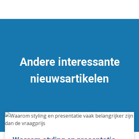
Andere interessante
nieuwsartikelen
Waarom
styling
en
presentatie