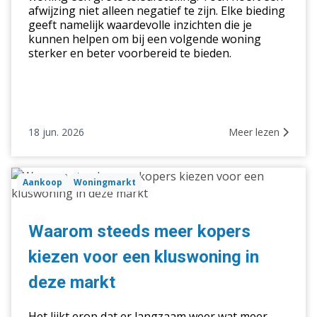
afwijzing niet alleen negatief te zijn. Elke bieding
geeft namelijk waardevolle inzichten die je
kunnen helpen om bij een volgende woning
sterker en beter voorbereid te bieden.
18 jun. 2026
Meer lezen
Waarom
Aankoop
Woningmarkt
steeds
meer
kopers
Waarom steeds meer kopers
kiezen
kiezen voor een kluswoning in
voor
een
deze markt
kluswoning
in
Het lijkt erop dat er langzaam weer wat meer