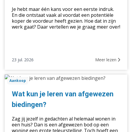
dan
de
Je hebt maar één kans voor een eerste indruk.
vraagprijs
En die ontstaat vaak al voordat een potentiële
koper de voordeur heeft gezien. Hoe dat in zijn
werk gaat? Daar vertellen we je graag meer over!
23 jul. 2026
Meer lezen
Wat
Aankoop
kun
je
Wat kun je leren van afgewezen
leren
biedingen?
van
afgewezen
Zag jij jezelf in gedachten al helemaal wonen in
biedingen?
een huis? Dan is een afgewezen bod op een
woning een grote teleurstelling. Toch hoeft een