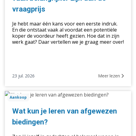
zijn
vraagprijs
dan
de
Je hebt maar één kans voor een eerste indruk.
vraagprijs
En die ontstaat vaak al voordat een potentiële
koper de voordeur heeft gezien. Hoe dat in zijn
werk gaat? Daar vertellen we je graag meer over!
23 jul. 2026
Meer lezen
Wat
Aankoop
kun
je
Wat kun je leren van afgewezen
leren
biedingen?
van
afgewezen