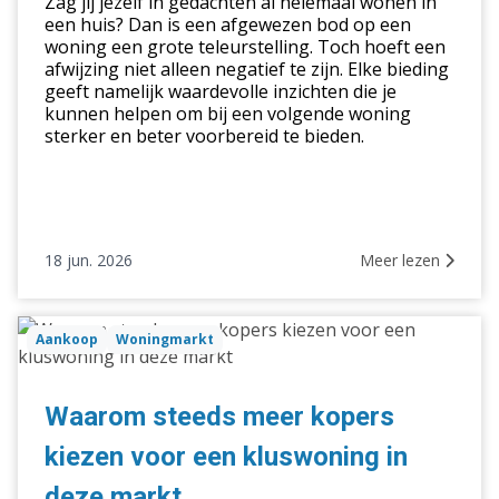
Zag jij jezelf in gedachten al helemaal wonen in
biedingen?
een huis? Dan is een afgewezen bod op een
woning een grote teleurstelling. Toch hoeft een
afwijzing niet alleen negatief te zijn. Elke bieding
geeft namelijk waardevolle inzichten die je
kunnen helpen om bij een volgende woning
sterker en beter voorbereid te bieden.
18 jun. 2026
Meer lezen
Waarom
Aankoop
Woningmarkt
steeds
meer
kopers
Waarom steeds meer kopers
kiezen
kiezen voor een kluswoning in
voor
een
deze markt