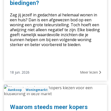
biedingen?
van
afgewezen
Zag jij jezelf in gedachten al helemaal wonen in
biedingen?
een huis? Dan is een afgewezen bod op een
woning een grote teleurstelling. Toch hoeft een
afwijzing niet alleen negatief te zijn. Elke bieding
geeft namelijk waardevolle inzichten die je
kunnen helpen om bij een volgende woning
sterker en beter voorbereid te bieden.
18 jun. 2026
Meer lezen
Waarom
Aankoop
Woningmarkt
steeds
meer
kopers
Waarom steeds meer kopers