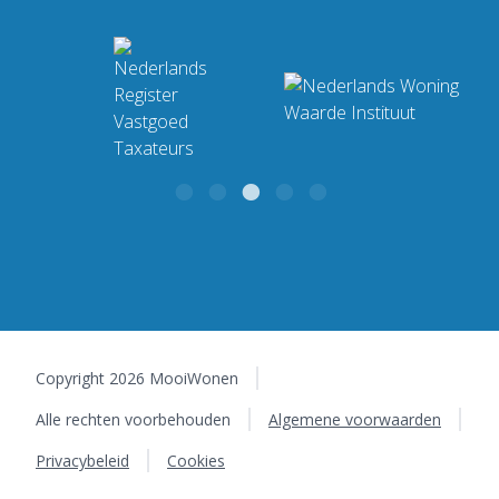
Locatie: Tynaarlo
BTW:
NL864791811B01 |
KvK:
88825353
Industrieweg 4 F
Bekijk ons complete
9482 TT Tynaarlo
werkgebied
Copyright 2026 MooiWonen
Alle rechten voorbehouden
Algemene voorwaarden
Privacybeleid
Cookies