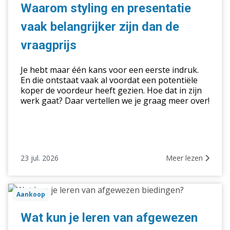
presentatie
Waarom styling en presentatie
vaak
vaak belangrijker zijn dan de
belangrijker
zijn
vraagprijs
dan
de
Je hebt maar één kans voor een eerste indruk.
vraagprijs
En die ontstaat vaak al voordat een potentiële
koper de voordeur heeft gezien. Hoe dat in zijn
werk gaat? Daar vertellen we je graag meer over!
23 jul. 2026
Meer lezen
Wat
Aankoop
kun
je
Wat kun je leren van afgewezen
leren